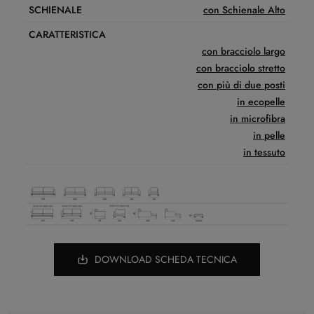
SCHIENALE
con Schienale Alto
CARATTERISTICA
con bracciolo largo
con bracciolo stretto
con più di due posti
in ecopelle
in microfibra
in pelle
in tessuto
DOWNLOAD SCHEDA TECNICA