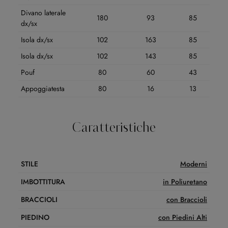
Divano laterale
180
93
85
dx/sx
Isola dx/sx
102
163
85
Isola dx/sx
102
143
85
Pouf
80
60
43
Appoggiatesta
80
16
13
Caratteristiche
STILE
Moderni
IMBOTTITURA
in Poliuretano
BRACCIOLI
con Braccioli
PIEDINO
con Piedini Alti