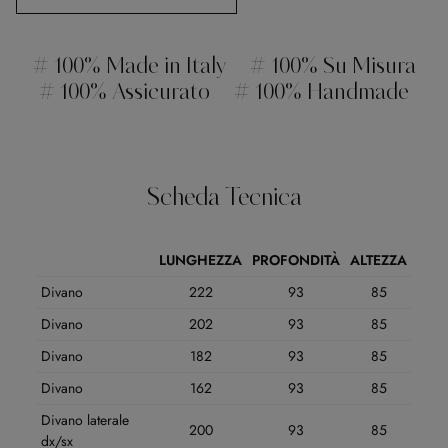
# 100% Made in Italy
# 100% Su Misura
# 100% Assicurato
# 100% Handmade
Scheda Tecnica
LUNGHEZZA
PROFONDITÀ
ALTEZZA
Divano
222
93
85
Divano
202
93
85
Divano
182
93
85
Divano
162
93
85
Divano laterale
200
93
85
dx/sx