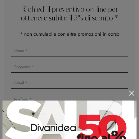
Richiedi il preventivo on-line per
ottenere subito il 5% di sconto *
* non cumulabile con altre promozioni in corso