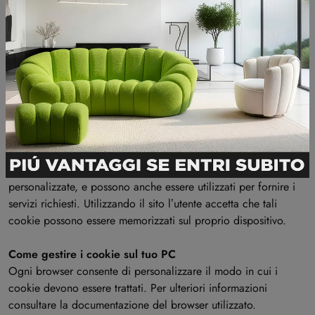
Questi cookie raccolgono informazioni su come gli utenti
utilizzano un sito web, ma non memorizzano informazioni che
identificano un visitatore. Questi cookie vengono utilizzati solo
per migliorare il funzionamento del sito web.
Utilizzando il sito l’utente accetta che tali cookie possono
essere memorizzati sul proprio dispositivo.
Cookie di funzionalità
I cookie consentono al sito di ricordare le scelte fatte
dall’utente (come la lingua o altre impostazioni speciali
eventualmente disponibili) e forniscono funzionalità avanzate
personalizzate, e possono anche essere utilizzati per fornire i
servizi richiesti. Utilizzando il sito l’utente accetta che tali
cookie possono essere memorizzati sul proprio dispositivo.
Come gestire i cookie sul tuo PC
Ogni browser consente di personalizzare il modo in cui i
cookie devono essere trattati. Per ulteriori informazioni
consultare la documentazione del browser utilizzato.