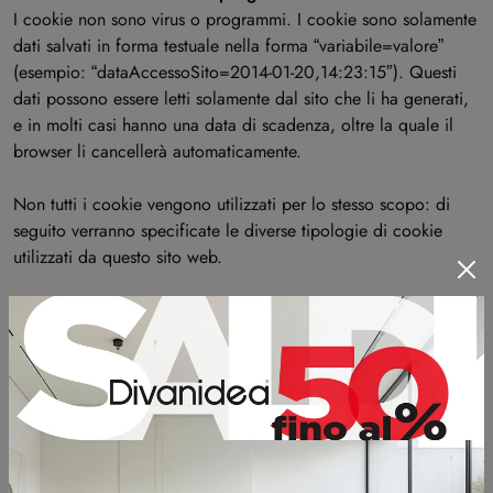
I cookie non sono virus o programmi. I cookie sono solamente
dati salvati in forma testuale nella forma “variabile=valore”
(esempio: “dataAccessoSito=2014-01-20,14:23:15″). Questi
dati possono essere letti solamente dal sito che li ha generati,
e in molti casi hanno una data di scadenza, oltre la quale il
browser li cancellerà automaticamente.
Non tutti i cookie vengono utilizzati per lo stesso scopo: di
seguito verranno specificate le diverse tipologie di cookie
utilizzati da questo sito web.
Cookie indispensabili
Questi cookie sono essenziali al fine di consentire di spostarsi
in tutto il sito ed utilizzare a pieno le sue caratteristiche. Senza
questi cookie alcuni servizi non potranno funzionare
correttamente.
Performance cookie