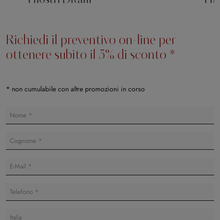
I nostri Divani
I n
Richiedi il preventivo on-line per
ottenere subito il 5% di sconto *
* non cumulabile con altre promozioni in corso