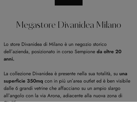
Megastore Divanidea Milano
Lo store Divanidea di Milano è un negozio storico
dell’azienda, posizionato in corso Sempione
da oltre 20
anni.
La collezione Divanidea è presente nella sua totalità, su
una
superficie 350mq
con in più un’area outlet ed è ben visibile
dalle 6 grandi vetrine che affacciano su un ampio slargo
all’angolo con la via Arona, adiacente alla nuova zona di
Citylife.
Oltre ai divani e ai letti della nostra Collezione, la Showroom
propone complementi di arredo quali tavolini, lampade,
tappeti e carte da parati, per offrire ai nostri clienti un servizio