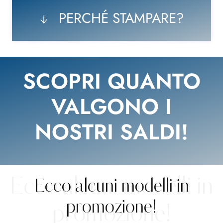
PERCHÉ STAMPARE?
SCOPRI QUANTO
VALGONO I
NOSTRI SALDI!
Ecco alcuni modelli in
Ecco alcuni modelli in
promozione!
promozione!