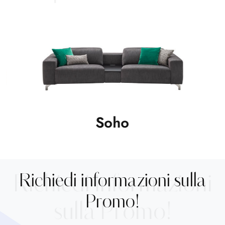
Soho
M
Richiedi informazioni sulla
Richiedi informazioni
Promo!
sulla Promo!