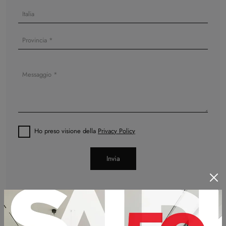
Ho preso visione della
Privacy Policy
Invia
Potrebbero piacerti anche