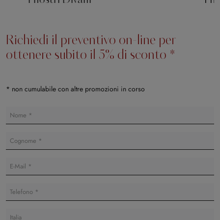
I nostri Divani
I n
Richiedi il preventivo on-line per
ottenere subito il 5% di sconto *
* non cumulabile con altre promozioni in corso