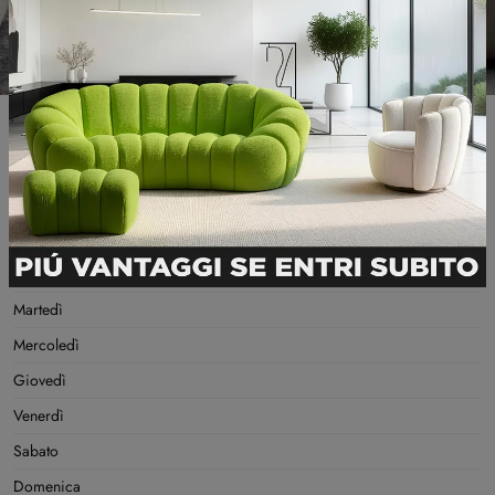
Informazioni Utili
GIORNI DI APERTURA
MATTINO
POMERIGGIO
Lunedì
Martedì
Mercoledì
Giovedì
Venerdì
Sabato
Domenica