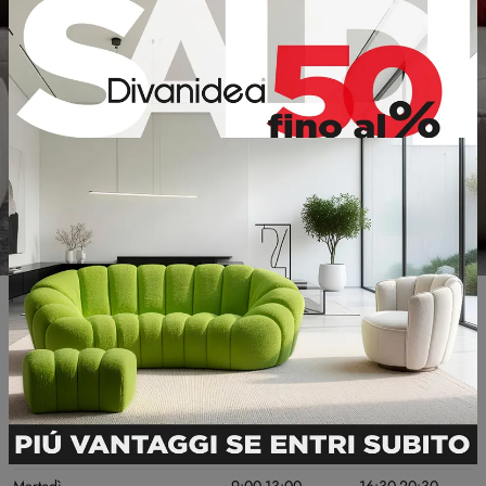
Informazioni Utili
GIORNI DI APERTURA
MATTINO
POMERIGGIO
Lunedì
Chiuso
16:30-20:30