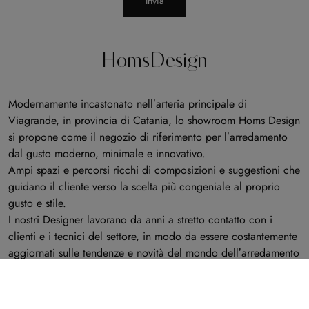
Invia
HomsDesign
Modernamente incastonato nell’arteria principale di
Viagrande, in provincia di Catania, lo showroom Homs Design
si propone come il negozio di riferimento per l’arredamento
dal gusto moderno, minimale e innovativo.
Ampi spazi e percorsi ricchi di composizioni e suggestioni che
guidano il cliente verso la scelta più congeniale al proprio
gusto e stile.
I nostri Designer lavorano da anni a stretto contatto con i
clienti e i tecnici del settore, in modo da essere costantemente
aggiornati sulle tendenze e novità del mondo dell’arredamento
moderno.
Il percorso di consulenza tende a sviluppare naturalmente le
idee e le suggestioni del cliente, in modo da valorizzarne