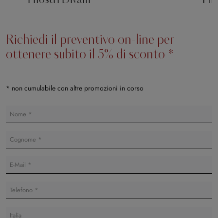
I nostri Divani
I n
Richiedi il preventivo on-line per
ottenere subito il 5% di sconto *
* non cumulabile con altre promozioni in corso