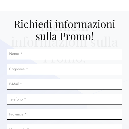
Richiedi
Richiedi informazioni
sulla Promo!
informazioni sulla
Promo!