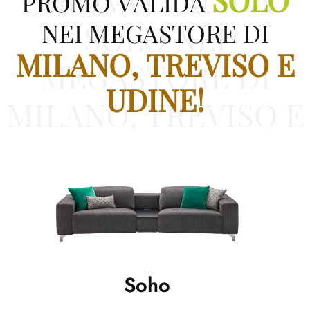
SOLO
PROMO VALIDA
NEI MEGASTORE DI
SOLO
NEI
MILANO, TREVISO E
MEGASTORE DI
UDINE!
MILANO, TREVISO E
UDINE!
Soho